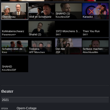
SHAHID (1)
Oberdonau
Wolf im Schafspelz
Karaoke
Kinofilm/ZDF
Kohlrabenschwarz
1972-Münchens Schwarzer September
Then You Run
Shahid (2)
Paramount+
SKY
SKY
Schatten über dem Bodensee
Toskana
Der Alte
Schluss machen - eine Fallstudie
Kino
HFF München
ZDF
Abschlussfilm
SHAHID
Kinofilm/ZDF
theater
theater
Opern-Collage