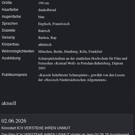
190 cm
Größe
dunkelblond
Haarfarbe
blau
Augenfarbe
Englisch, Französisch
Sprachen
Bairisch
Dialekte
Bariton, Rap
Gesang
athletisch
Körperbau
München, Berlin, Hamburg, Köln, Frankfurt
Wohnmöglichkeiten
Schauspielstudium an der staatlichen Hochschule für Film und
Ausbildung
Fernsehen «Konrad Wolf» in Potsdam-Babelsberg, Diplom
2003
«Kassels beliebtester Schauspieler», gewählt von den Lesern
Publikumspreis
der «Hessisch Niedersächsischen Allgemeinen»
aktuell
02.06.2026
Kinostart ICH VERSTEHE IHREN UNMUT
Der Film ICH VERSTEHE IHREN UNMUT startet ab dem 04.06.26 bundesweit