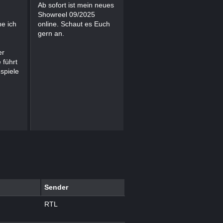
LIEBE für das ZDF
Ab sofort ist mein neues
Showreel 09/2025
Für den Spielfilm BLOß
e ich
online. Schaut es Euch
NICHT LIEBE stehe ich
gern an.
im Juli für das ZDF vor
der Kamera. Die Regie
er
führt Sebastian Stern
 führt
und ich spiele den Arzt
spiele
Dr.Schönberger.
Sender
RTL