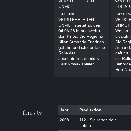
VERSTEHE IHREN
von IC
UNMUT
IHREN 
Der Film ICH
Der Fil
VERSTEHE IHREN
VERSTE
UNMUT startet ab dem
UNMUT f
04.06.26 bundesweit in
Weltprem
den Kinos. Die Regie hat
diesjähr
Kilian Armando Friedrich
Die Regi
geführt und ich durfte die
Armando
Rolle des
geführt 
Jobcentermitarbeiters
die Roll
Herr Nowak spielen.
Behörde
Herr Now
Jahr
Produktion
film / tv
2008
112 - Sie retten dein
Leben