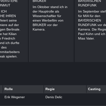
H VERSTEHE
BRUKER
BAYERISCHEN
UNMUT
RUNDFUNK
Im Oktober stand ich in
m ICH
der Hauptrolle als
Im September steh
HE IHREN
Wissenschaftler für
für MIA für den
eiert seine
einen Werbefilm von
BAYERISCHEN
iere auf der
BRUKER vor der
RUNDFUNK vor d
igen Berlinale.
Kamera.
Kamera. Die Regie
e hat Kilian
Paul Kühn und ich 
 Friedrich
Mias Vater.
und ich durfte
e des
nmitarbeiters
ak spielen.
Rolle
Regie
Casting
Erik Wegener
Denis Delic