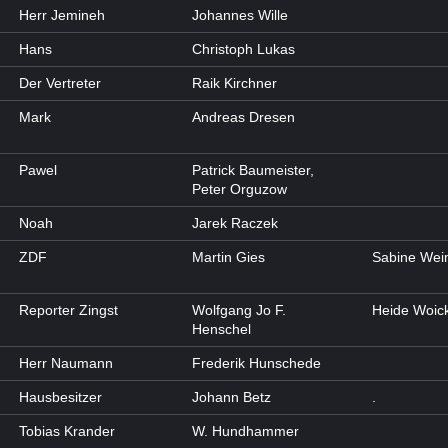
Herr Jemineh
Johannes Wille
Hans
Christoph Lukas
Der Vertreter
Raik Kirchner
Mark
Andreas Dresen
Pawel
Patrick Baumeister,
Peter Orguzow
Noah
Jarek Raczek
ZDF
Martin Gies
Sabine We
Reporter Zingst
Wolfgang Jo F.
Heide Woic
Henschel
Herr Naumann
Frederik Hunschede
Hausbesitzer
Johann Betz
.
Tobias Krander
W. Hundhammer