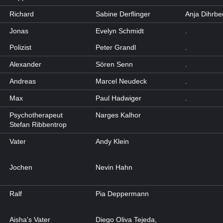
Richard
Sabine Derflinger
Anja Dihrbe
Jonas
Evelyn Schmidt
.
Polizist
Peter Grandl
.
Alexander
Sören Senn
.
Andreas
Marcel Neudeck
.
Max
Paul Hadwiger
.
Psychotherapeut
Narges Kalhor
Stefan Ribbentrop
Vater
Andy Klein
Jochen
Nevin Hahn
Ralf
Pia Deppermann
Aisha's Vater
Diego Oliva Tejeda,