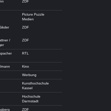
ann
ZDF
Picture Puzzle
Medien
Sikder
ZDF
ttner /
ZDF
ger
spacher
RTL
hlmann
Kino
Werbung
Kunsthochschule
Kassel
Hochschule
Darmstadt
ngberg
ZDF