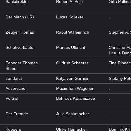
Bankdirektor
Robert A. Pejo
Gilla Pallm
Der Mann (HR)
Lukas Kolleker
.
Zeuge Thomas
Raoul W.Heimrich
Stephen A. 
Schuhverkäufer
Marcus Ulbricht
Christine Ma
Ursula Dan
Fahnder Thomas
Gudrun Scheerer
Tina Rinder
Stuber
Landarzt
Katja von Garnier
Stefany Po
Ausbrecher
Maximilian Wagener
.
Polizist
Behrooz Karamizade
.
Der Fremde
Julia Schumacher
.
Küppers
Ulrike Hamacher
Dominik Kli