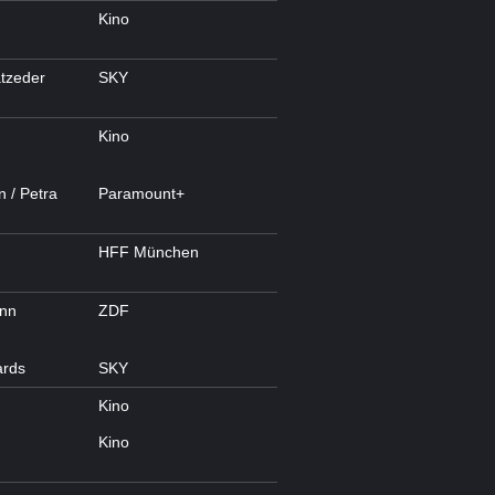
Kino
tzeder
SKY
Kino
n / Petra
Paramount+
HFF München
ann
ZDF
ards
SKY
Kino
Kino