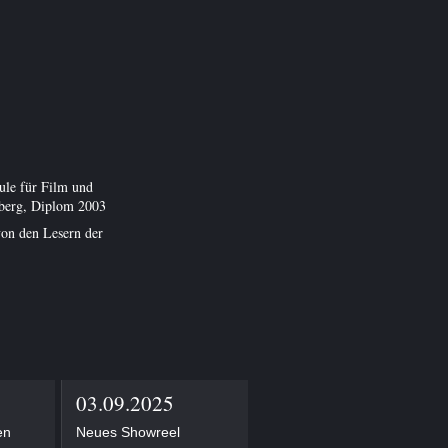
ule für Film und
berg, Diplom 2003
von den Lesern der
03.09.2025
16.06.2025
en
Neues Showreel
Dreh für BLOß NICHT