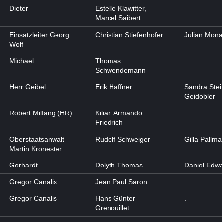
Dieter
Estelle Klawitter,
Marcel Saibert
Einsatzleiter Georg
Christian Stiefenhofer
Julian Mona
Wolf
Michael
Thomas
Schwendemann
Herr Geibel
Erik Haffner
Sandra Stei
Geidobler
Robert Milfang (HR)
Kilian Armando
Friedrich
Oberstaatsanwalt
Rudolf Schweiger
Gilla Pallm
Martin Kronester
Gerhardt
Delyth Thomas
Daniel Edw
Gregor Canalis
Jean Paul Saron
Gregor Canalis
Hans Günter
.
Grenouillet