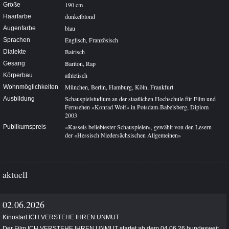
190 cm
Größe
dunkelblond
Haarfarbe
blau
Augenfarbe
Englisch, Französisch
Sprachen
Bairisch
Dialekte
Bariton, Rap
Gesang
athletisch
Körperbau
München, Berlin, Hamburg, Köln, Frankfurt
Wohnmöglichkeiten
Schauspielstudium an der staatlichen Hochschule für Film und
Ausbildung
Fernsehen «Konrad Wolf» in Potsdam-Babelsberg, Diplom
2003
«Kassels beliebtester Schauspieler», gewählt von den Lesern
Publikumspreis
der «Hessisch Niedersächsischen Allgemeinen»
aktuell
02.06.2026
Kinostart ICH VERSTEHE IHREN UNMUT
Der Film ICH VERSTEHE IHREN UNMUT startet ab dem 04.06.26 bundesweit