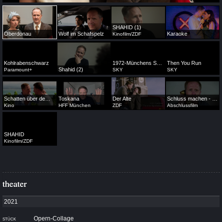
SHAHID (1)
Oberdonau
Wolf im Schafspelz
Karaoke
Kinofilm/ZDF
Kohlrabenschwarz
1972-Münchens Schwarzer September
Then You Run
Shahid (2)
Paramount+
SKY
SKY
Schatten über dem Bodensee
Toskana
Der Alte
Schluss machen - eine Fallstudie
Kino
HFF München
ZDF
Abschlussfilm
SHAHID
Kinofilm/ZDF
theater
theater
Opern-Collage