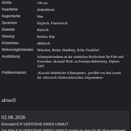
190 cm
Größe
dunkelblond
Haarfarbe
blau
Augenfarbe
Englisch, Französisch
Sprachen
Bairisch
Dialekte
Bariton, Rap
Gesang
athletisch
Körperbau
München, Berlin, Hamburg, Köln, Frankfurt
Wohnmöglichkeiten
Schauspielstudium an der staatlichen Hochschule für Film und
Ausbildung
Fernsehen «Konrad Wolf» in Potsdam-Babelsberg, Diplom
2003
«Kassels beliebtester Schauspieler», gewählt von den Lesern
Publikumspreis
der «Hessisch Niedersächsischen Allgemeinen»
aktuell
02.06.2026
Kinostart ICH VERSTEHE IHREN UNMUT
Der Film ICH VERSTEHE IHREN UNMUT startet ab dem 04.06.26 bundesweit