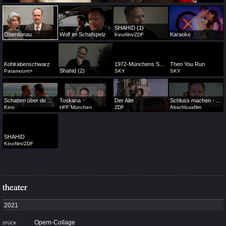
SHAHID (1)
Oberdonau
Wolf im Schafspelz
Karaoke
Kinofilm/ZDF
Kohlrabenschwarz
1972-Münchens Schwarzer September
Then You Run
Shahid (2)
Paramount+
SKY
SKY
Schatten über dem Bodensee
Toskana
Der Alte
Schluss machen - eine Fallstudie
Kino
HFF München
ZDF
Abschlussfilm
SHAHID
Kinofilm/ZDF
theater
theater
Opern-Collage